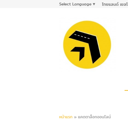
Select Language
▼
ไทยแลนด์ เยลโ
หน้าแรก
»
แคตตาล็อกออนไลน์