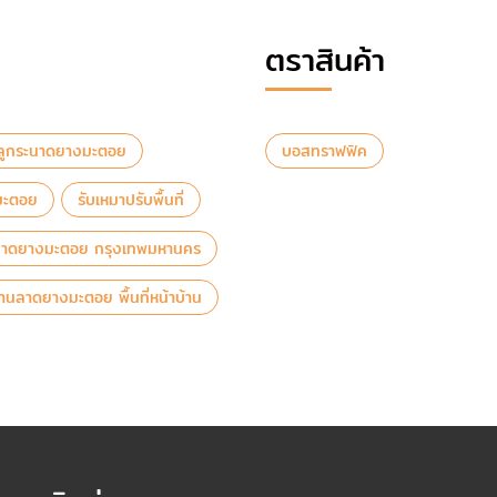
ตราสินค้า
ลูกระนาดยางมะตอย
บอสทราฟฟิค
มะตอย
รับเหมาปรับพื้นที่
าดยางมะตอย กรุงเทพมหานคร
านลาดยางมะตอย พื้นที่หน้าบ้าน